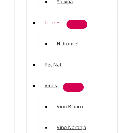
Yolixpa
Licores
Hidromiel
Pet Nat
Vinos
Vino Blanco
Vino Naranja