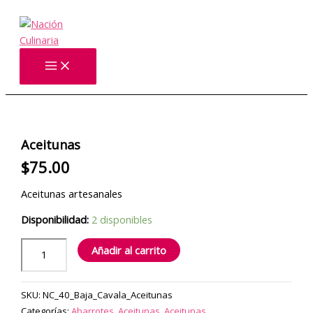
Ir
al
contenido
Aceitunas
cantidad
Aceitunas
$
75.00
Aceitunas artesanales
Disponibilidad:
2 disponibles
Añadir al carrito
SKU:
NC_40_Baja_Cavala_Aceitunas
Categorías:
Abarrotes
,
Aceitunas
,
Aceitunas