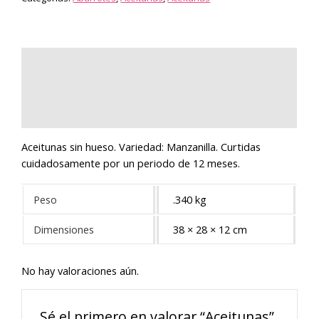
Descripción
Información adicional
Valoraciones (0)
Aceitunas sin hueso. Variedad: Manzanilla. Curtidas
cuidadosamente por un periodo de 12 meses.
Peso
.340 kg
Dimensiones
38 × 28 × 12 cm
No hay valoraciones aún.
Sé el primero en valorar “Aceitunas”