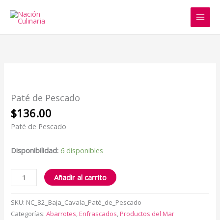
Ir
al
contenido
Paté
de
Pescado
Paté de Pescado
cantidad
$
136.00
Paté de Pescado
Disponibilidad:
6 disponibles
Añadir al carrito
SKU:
NC_82_Baja_Cavala_Paté_de_Pescado
Categorías:
Abarrotes
,
Enfrascados
,
Productos del Mar