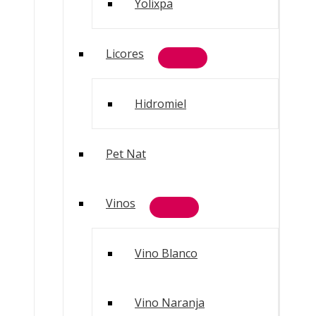
Yolixpa
Licores
Hidromiel
Pet Nat
Vinos
Vino Blanco
Vino Naranja