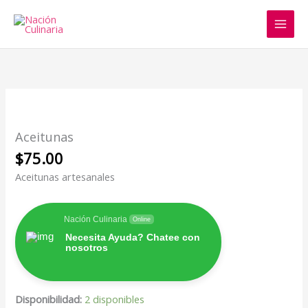
Ir
al
contenido
Aceitunas
cantidad
Aceitunas
$
75.00
Aceitunas artesanales
Nación Culinaria
Online
Necesita Ayuda? Chatee con
nosotros
Disponibilidad:
2 disponibles