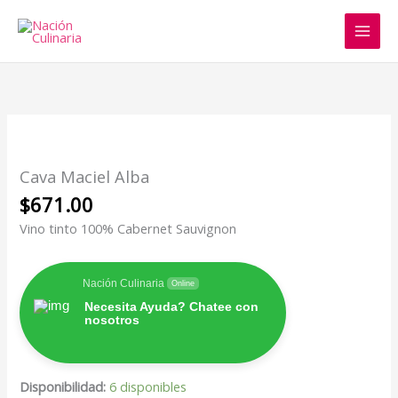
Ir
al
contenido
Cava
Maciel
Alba
Cava Maciel Alba
cantidad
$
671.00
Vino tinto 100% Cabernet Sauvignon
Nación Culinaria
Online
Necesita Ayuda? Chatee con
nosotros
Disponibilidad:
6 disponibles