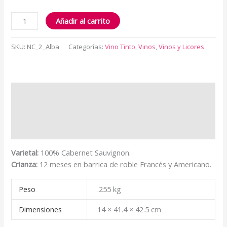
Añadir al carrito
SKU:
NC_2_Alba
Categorías:
Vino Tinto
,
Vinos
,
Vinos y Licores
Descripción
Información adicional
Valoraciones (0)
Varietal:
100% Cabernet Sauvignon.
Crianza:
12 meses en barrica de roble Francés y Americano.
Peso
.255 kg
Dimensiones
14 × 41.4 × 42.5 cm