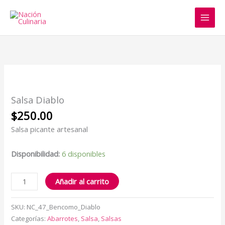
Ir
al
contenido
Salsa
Diablo
cantidad
Salsa Diablo
$
250.00
Salsa picante artesanal
Disponibilidad:
6 disponibles
Añadir al carrito
SKU:
NC_47_Bencomo_Diablo
Categorías:
Abarrotes
,
Salsa
,
Salsas