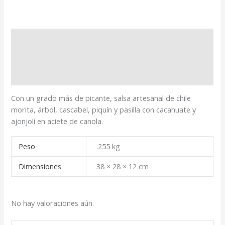
Descripción
Información adicional
Valoraciones (0)
Con un grado más de picante, salsa artesanal de chile
morita, árbol, cascabel, piquín y pasilla con cacahuate y
ajonjolí en aciete de canola.
Peso
.255 kg
Dimensiones
38 × 28 × 12 cm
No hay valoraciones aún.